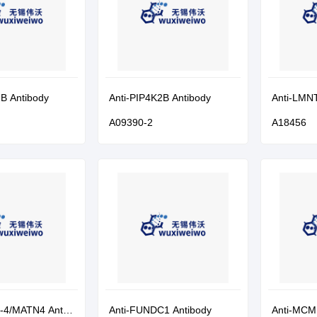
1B Antibody
Anti-PIP4K2B Antibody
Anti-LMN
A09390-2
A18456
in-4/MATN4 Antib
Anti-FUNDC1 Antibody
Anti-MCM