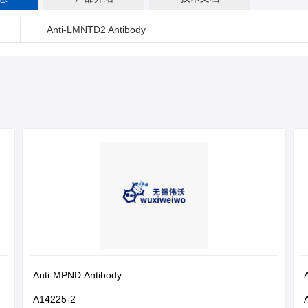
：
Anti-LMNTD2 Antibody
Anti-MPND Antibody
A14225-2